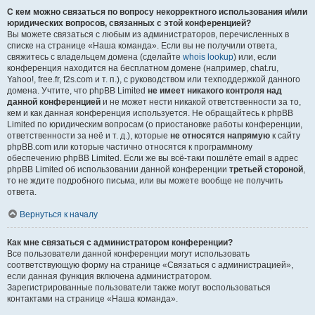
С кем можно связаться по вопросу некорректного использования и/или
юридических вопросов, связанных с этой конференцией?
Вы можете связаться с любым из администраторов, перечисленных в
списке на странице «Наша команда». Если вы не получили ответа,
свяжитесь с владельцем домена (сделайте
whois lookup
) или, если
конференция находится на бесплатном домене (например, chat.ru,
Yahoo!, free.fr, f2s.com и т. п.), с руководством или техподдержкой данного
домена. Учтите, что phpBB Limited
не имеет никакого контроля над
данной конференцией
и не может нести никакой ответственности за то,
кем и как данная конференция используется. Не обращайтесь к phpBB
Limited по юридическим вопросам (о приостановке работы конференции,
ответственности за неё и т. д.), которые
не относятся напрямую
к сайту
phpBB.com или которые частично относятся к программному
обеспечению phpBB Limited. Если же вы всё-таки пошлёте email в адрес
phpBB Limited об использовании данной конференции
третьей стороной
,
то не ждите подробного письма, или вы можете вообще не получить
ответа.
Вернуться к началу
Как мне связаться с администратором конференции?
Все пользователи данной конференции могут использовать
соответствующую форму на странице «Связаться с администрацией»,
если данная функция включена администратором.
Зарегистрированные пользователи также могут воспользоваться
контактами на странице «Наша команда».