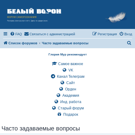
FAQ
Связаться с администрацией
Регистрация
Вход
П
Список форумов
Часто задаваемые вопросы
о
Глория Мур рекомендует
и
Самое важное
с
VK
к
Канал Телеграм
Сайт
Орден
Академия
Инд. работа
Старый форум
Подарок
Часто задаваемые вопросы