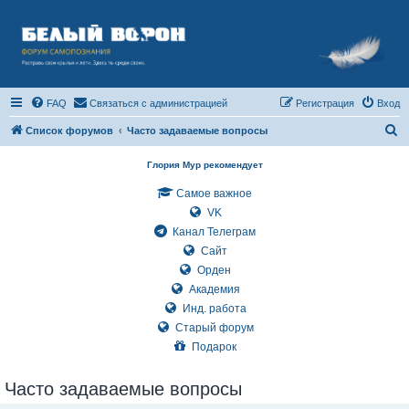
FAQ
Связаться с администрацией
Регистрация
Вход
П
Список форумов
Часто задаваемые вопросы
о
Глория Мур рекомендует
и
Самое важное
с
VK
к
Канал Телеграм
Сайт
Орден
Академия
Инд. работа
Старый форум
Подарок
Часто задаваемые вопросы