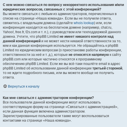
С кем можно связаться по вопросу некорректного использования и/или
юридических вопросов, связанных с этой конференцией?
Вы можете связаться с любым из администраторов, перечисленных в
списке на странице «Наша команда». Если вы не получили ответа,
свяжитесь с владельцем домена (сделайте
whois lookup
) или, если
конференция находится на бесплатном домене (например, chat.ru,
Yahoo!, free.fr, f2s.com и т. п.), с руководством или техподдержкой данного
домена. Учтите, что phpBB Limited
не имеет никакого контроля над
данной конференцией
и не может нести никакой ответственности за то,
кем и как данная конференция используется. Не обращайтесь к phpBB
Limited по юридическим вопросам (о приостановке работы конференции,
ответственности за неё и т. д.), которые
не относятся напрямую
к сайту
phpBB.com или которые частично относятся к программному
обеспечению phpBB Limited. Если же вы всё-таки пошлёте email в адрес
phpBB Limited об использовании данной конференции
третьей стороной
,
то не ждите подробного письма, или вы можете вообще не получить
ответа.
Вернуться к началу
Как мне связаться с администратором конференции?
Все пользователи данной конференции могут использовать
соответствующую форму на странице «Связаться с администрацией»,
если данная функция включена администратором.
Зарегистрированные пользователи также могут воспользоваться
контактами на странице «Наша команда».