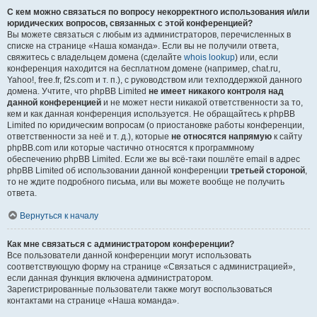
С кем можно связаться по вопросу некорректного использования и/или
юридических вопросов, связанных с этой конференцией?
Вы можете связаться с любым из администраторов, перечисленных в
списке на странице «Наша команда». Если вы не получили ответа,
свяжитесь с владельцем домена (сделайте
whois lookup
) или, если
конференция находится на бесплатном домене (например, chat.ru,
Yahoo!, free.fr, f2s.com и т. п.), с руководством или техподдержкой данного
домена. Учтите, что phpBB Limited
не имеет никакого контроля над
данной конференцией
и не может нести никакой ответственности за то,
кем и как данная конференция используется. Не обращайтесь к phpBB
Limited по юридическим вопросам (о приостановке работы конференции,
ответственности за неё и т. д.), которые
не относятся напрямую
к сайту
phpBB.com или которые частично относятся к программному
обеспечению phpBB Limited. Если же вы всё-таки пошлёте email в адрес
phpBB Limited об использовании данной конференции
третьей стороной
,
то не ждите подробного письма, или вы можете вообще не получить
ответа.
Вернуться к началу
Как мне связаться с администратором конференции?
Все пользователи данной конференции могут использовать
соответствующую форму на странице «Связаться с администрацией»,
если данная функция включена администратором.
Зарегистрированные пользователи также могут воспользоваться
контактами на странице «Наша команда».