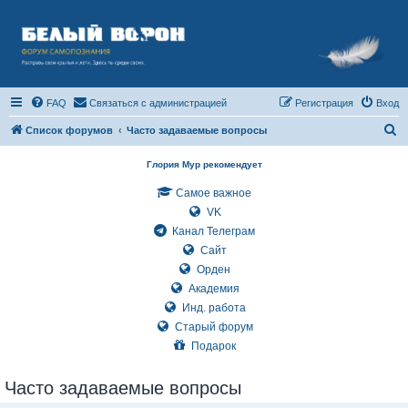
FAQ
Связаться с администрацией
Регистрация
Вход
П
Список форумов
Часто задаваемые вопросы
о
Глория Мур рекомендует
и
Самое важное
с
VK
к
Канал Телеграм
Сайт
Орден
Академия
Инд. работа
Старый форум
Подарок
Часто задаваемые вопросы