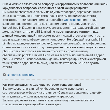
С кем можно связаться по вопросу некорректного использования и/или
юридических вопросов, связанных с этой конференцией?
Вы можете связаться с любым из администраторов, перечисленных в
списке на странице «Наша команда». Если вы не получили ответа,
свяжитесь с владельцем домена (сделайте
whois lookup
) или, если
конференция находится на бесплатном домене (например, chat.ru,
Yahoo!, free.fr, f2s.com и т. п.), с руководством или техподдержкой данного
домена. Учтите, что phpBB Limited
не имеет никакого контроля над
данной конференцией
и не может нести никакой ответственности за то,
кем и как данная конференция используется. Не обращайтесь к phpBB
Limited по юридическим вопросам (о приостановке работы конференции,
ответственности за неё и т. д.), которые
не относятся напрямую
к сайту
phpBB.com или которые частично относятся к программному
обеспечению phpBB Limited. Если же вы всё-таки пошлёте email в адрес
phpBB Limited об использовании данной конференции
третьей стороной
,
то не ждите подробного письма, или вы можете вообще не получить
ответа.
Вернуться к началу
Как мне связаться с администратором конференции?
Все пользователи данной конференции могут использовать
соответствующую форму на странице «Связаться с администрацией»,
если данная функция включена администратором.
Зарегистрированные пользователи также могут воспользоваться
контактами на странице «Наша команда».