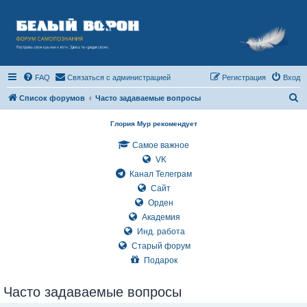
FAQ
Связаться с администрацией
Регистрация
Вход
П
Список форумов
Часто задаваемые вопросы
о
Глория Мур рекомендует
и
Самое важное
с
VK
к
Канал Телеграм
Сайт
Орден
Академия
Инд. работа
Старый форум
Подарок
Часто задаваемые вопросы