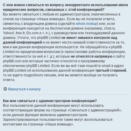
С кем можно связаться по вопросу некорректного использования и/или
юридических вопросов, связанных с этой конференцией?
Вы можете связаться с любым из администраторов, перечисленных в
списке на странице «Наша команда». Если вы не получили ответа,
свяжитесь с владельцем домена (сделайте
whois lookup
) или, если
конференция находится на бесплатном домене (например, chat.ru,
Yahoo!, free.fr, f2s.com и т. п.), с руководством или техподдержкой данного
домена. Учтите, что phpBB Limited
не имеет никакого контроля над
данной конференцией
и не может нести никакой ответственности за то,
кем и как данная конференция используется. Не обращайтесь к phpBB
Limited по юридическим вопросам (о приостановке работы конференции,
ответственности за неё и т. д.), которые
не относятся напрямую
к сайту
phpBB.com или которые частично относятся к программному
обеспечению phpBB Limited. Если же вы всё-таки пошлёте email в адрес
phpBB Limited об использовании данной конференции
третьей стороной
,
то не ждите подробного письма, или вы можете вообще не получить
ответа.
Вернуться к началу
Как мне связаться с администратором конференции?
Все пользователи данной конференции могут использовать
соответствующую форму на странице «Связаться с администрацией»,
если данная функция включена администратором.
Зарегистрированные пользователи также могут воспользоваться
контактами на странице «Наша команда».