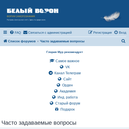
FAQ
Связаться с администрацией
Регистрация
Вход
П
Список форумов
Часто задаваемые вопросы
о
Глория Мур рекомендует
и
Самое важное
с
VK
к
Канал Телеграм
Сайт
Орден
Академия
Инд. работа
Старый форум
Подарок
Часто задаваемые вопросы