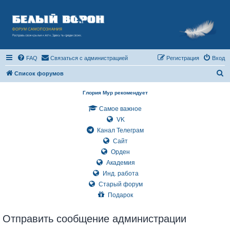
FAQ
Связаться с администрацией
Регистрация
Вход
П
Список форумов
о
Глория Мур рекомендует
и
Самое важное
с
VK
к
Канал Телеграм
Сайт
Орден
Академия
Инд. работа
Старый форум
Подарок
Отправить сообщение администрации