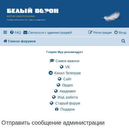
FAQ
Связаться с администрацией
Регистрация
Вход
П
Список форумов
о
Глория Мур рекомендует
и
Самое важное
с
VK
к
Канал Телеграм
Сайт
Орден
Академия
Инд. работа
Старый форум
Подарок
Отправить сообщение администрации