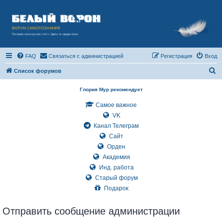
FAQ
Связаться с администрацией
Регистрация
Вход
П
Список форумов
о
Глория Мур рекомендует
и
Самое важное
с
VK
к
Канал Телеграм
Сайт
Орден
Академия
Инд. работа
Старый форум
Подарок
Отправить сообщение администрации