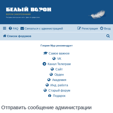
FAQ
Связаться с администрацией
Регистрация
Вход
П
Список форумов
о
Глория Мур рекомендует
и
Самое важное
с
VK
к
Канал Телеграм
Сайт
Орден
Академия
Инд. работа
Старый форум
Подарок
Отправить сообщение администрации