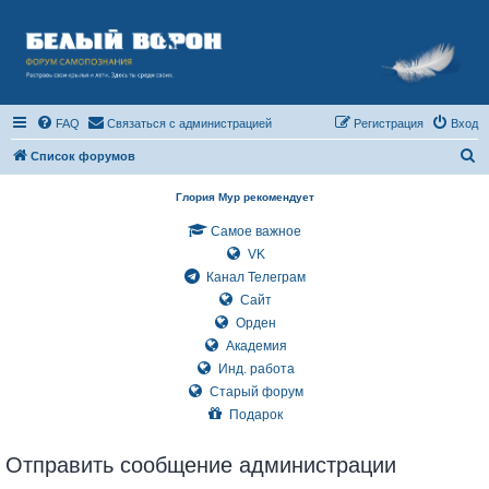
FAQ
Связаться с администрацией
Регистрация
Вход
П
Список форумов
о
Глория Мур рекомендует
и
Самое важное
с
VK
к
Канал Телеграм
Сайт
Орден
Академия
Инд. работа
Старый форум
Подарок
Отправить сообщение администрации