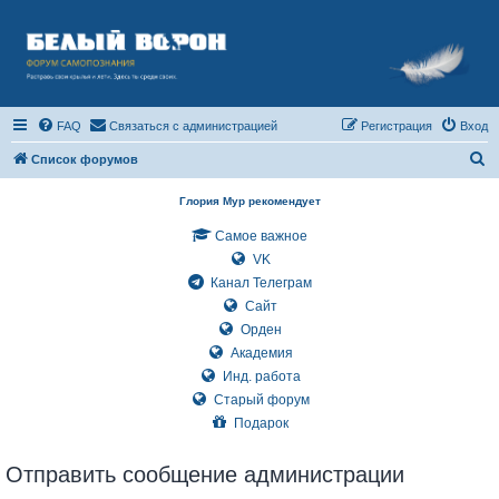
FAQ
Связаться с администрацией
Регистрация
Вход
П
Список форумов
о
Глория Мур рекомендует
и
Самое важное
с
VK
к
Канал Телеграм
Сайт
Орден
Академия
Инд. работа
Старый форум
Подарок
Отправить сообщение администрации