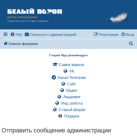
FAQ
Связаться с администрацией
Регистрация
Вход
П
Список форумов
о
Глория Мур рекомендует
и
Самое важное
с
VK
к
Канал Телеграм
Сайт
Орден
Академия
Инд. работа
Старый форум
Подарок
Отправить сообщение администрации