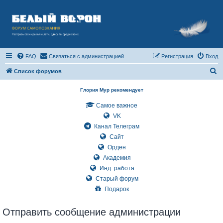
FAQ
Связаться с администрацией
Регистрация
Вход
П
Список форумов
о
Глория Мур рекомендует
и
Самое важное
с
VK
к
Канал Телеграм
Сайт
Орден
Академия
Инд. работа
Старый форум
Подарок
Отправить сообщение администрации