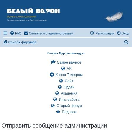
FAQ
Связаться с администрацией
Регистрация
Вход
П
Список форумов
о
Глория Мур рекомендует
и
Самое важное
с
VK
к
Канал Телеграм
Сайт
Орден
Академия
Инд. работа
Старый форум
Подарок
Отправить сообщение администрации