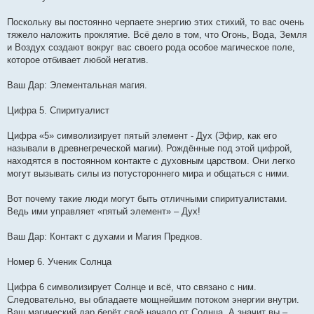
Поскольку вы постоянно черпаете энергию этих стихий, то вас очень
тяжело наложить проклятие. Всё дело в том, что Огонь, Вода, Земля
и Воздух создают вокруг вас своего рода особое магическое поле,
которое отбивает любой негатив.
Ваш Дар: Элементальная магия.
Цифра 5. Спиритуалист
Цифра «5» символизирует пятый элемент - Дух (Эфир, как его
называли в древнегреческой магии). Рождённые под этой цифрой,
находятся в постоянном контакте с духовным царством. Они легко
могут вызывать силы из потустороннего мира и общаться с ними.
Вот почему такие люди могут быть отличными спиритуалистами.
Ведь ими управляет «пятый элемент» – Дух!
Ваш Дар: Контакт с духами и Магия Предков.
Номер 6. Ученик Солнца
Цифра 6 символизирует Солнце и всё, что связано с ним.
Следовательно, вы обладаете мощнейшим потоком энергии внутри.
Ваш магический дар берёт своё начало от Солнца. А значит вы –