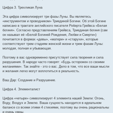
Цифра 3. Трехликая Луна
Эта цифра символизирует три фазы Луны. Вы являетесь
«инструментом и проводником» Триединой Богини. Об этой Богине
написано в трактате английского писателя Роберта Грейвса «Белая
богиня». Согласно представлениям Грейвса, Триединая богиня (сам
он называл её «Белой Богиней Рождения, Любви и Смерти»)
почитается в формах «девы», «матери» и «старухи», которые
соответствуют трем стадиям женской жизни и трем фазам Луны:
молодая, полная и убывающая.
Поэтому в вас одновременно присутствует сила творения и сила
разрушения. В народе часто говорят: «Будь осторожен со своими
желаниями». Так знайте - это о вас. Дело в том, что все ваши мысли
и желания легко могут воплотиться в реальность.
Ваш Дар: Создание и Разрушение.
Цифра 4. Элементалист
Цифра «четыре» символизирует 4 элемента нашей Земли: Огонь,
Воду, Воздух и Землю. Ваша сущность находится в идеальном
балансе со всеми этими 4 стихиями, поэтому вы очень рациональны
и очень умны.