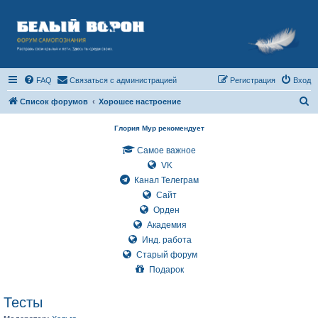
FAQ
Связаться с администрацией
Регистрация
Вход
П
Список форумов
Хорошее настроение
о
Глория Мур рекомендует
и
Самое важное
с
VK
к
Канал Телеграм
Сайт
Орден
Академия
Инд. работа
Старый форум
Подарок
Тесты