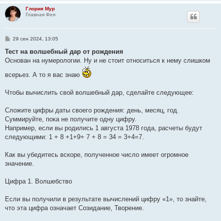
и
Глория Мур
е
Главная Фея
С
29 сен 2024, 13:05
о
о
Тест на волшебный дар от рождения
б
Основан на нумерологии. Ну и не стоит относиться к нему слишком
щ
е
всерьез. А то я вас знаю
н
и
е
Чтобы вычислить свой волшебный дар, сделайте следующее:
Сложите цифры даты своего рождения: день, месяц, год.
Суммируйте, пока не получите одну цифру.
Например, если вы родились 1 августа 1978 года, расчеты будут
следующими: 1 + 8 +1+9+ 7 + 8 = 34 = 3+4=7.
Как вы убедитесь вскоре, полученное число имеет огромное
значение.
Цифра 1. Волшебство
Если вы получили в результате вычислений цифру «1», то знайте,
что эта цифра означает Созидание, Творение.