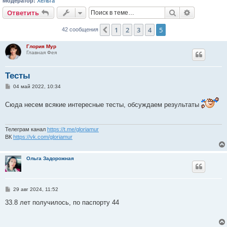
Модератор:
Хельга
Поиск
Расширен
Ответить
1
2
3
4
5
Пред.
42 сообщения
Глория Мур
Главная Фея
Тесты
С
04 май 2022, 10:34
о
о
Сюда несем всякие интересные тесты, обсуждаем результаты
б
щ
е
н
и
Телеграм канал
https://t.me/gloriamur
е
ВК
https://vk.com/gloriamur
Ольга Задорожная
С
29 авг 2024, 11:52
о
о
33.8 лет получилось, по паспорту 44
б
щ
е
н