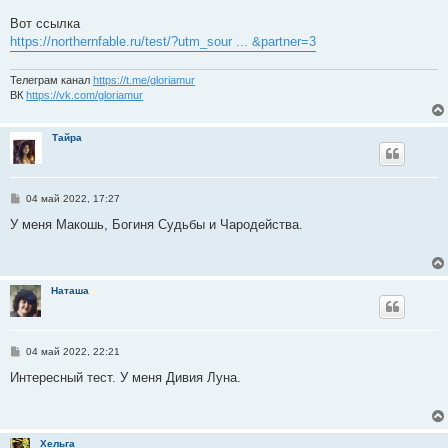
и
е
Вот ссылка
https://northernfable.ru/test/?utm_sour ... &partner=3
Телеграм канал
https://t.me/gloriamur
ВК
https://vk.com/gloriamur
Тайра
С
04 май 2022, 17:27
о
о
У меня Макошь, Богиня Судьбы и Чародейства.
б
щ
е
н
и
Наташа
е
С
04 май 2022, 22:21
о
о
Интересный тест. У меня Дивия Луна.
б
щ
е
н
и
Хельга
е