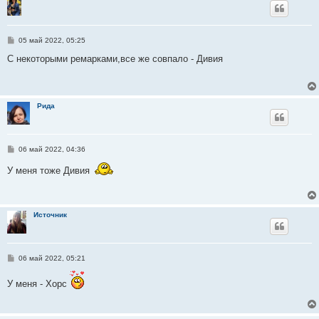
С
05 май 2022, 05:25
о
о
С некоторыми ремарками,все же совпало - Дивия
б
щ
е
н
и
Рида
е
С
06 май 2022, 04:36
о
о
У меня тоже Дивия
б
щ
е
н
и
Источник
е
С
06 май 2022, 05:21
о
о
У меня - Хорс
б
щ
е
н
и