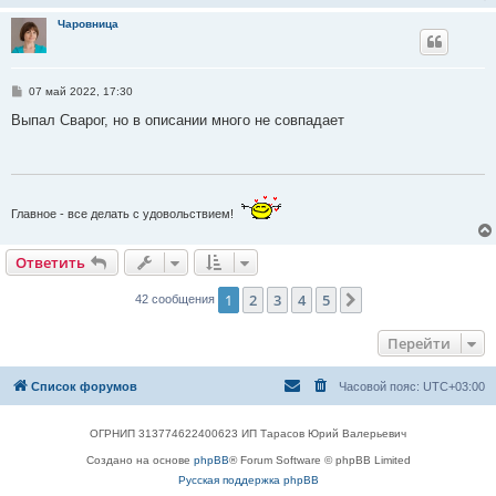
Чаровница
С
07 май 2022, 17:30
о
о
Выпал Сварог, но в описании много не совпадает
б
щ
е
н
и
е
Главное - все делать с удовольствием!
Ответить
1
2
3
4
5
След.
42 сообщения
Перейти
Список форумов
Часовой пояс:
UTC+03:00
ОГРНИП 313774622400623 ИП Тарасов Юрий Валерьевич
Создано на основе
phpBB
® Forum Software © phpBB Limited
Русская поддержка phpBB