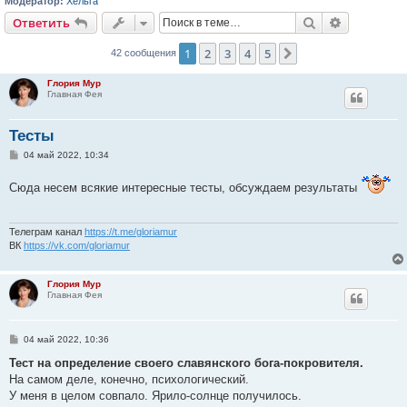
Модератор:
Хельга
Поиск
Расширен
Ответить
1
2
3
4
5
След.
42 сообщения
Глория Мур
Главная Фея
Тесты
С
04 май 2022, 10:34
о
о
Сюда несем всякие интересные тесты, обсуждаем результаты
б
щ
е
н
и
Телеграм канал
https://t.me/gloriamur
е
ВК
https://vk.com/gloriamur
Глория Мур
Главная Фея
С
04 май 2022, 10:36
о
о
Тест на определение своего славянского бога-покровителя.
б
На самом деле, конечно, психологический.
щ
е
У меня в целом совпало. Ярило-солнце получилось.
н