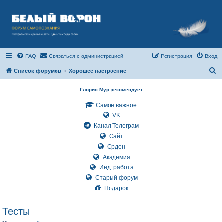
FAQ
Связаться с администрацией
Регистрация
Вход
П
Список форумов
Хорошее настроение
о
Глория Мур рекомендует
и
Самое важное
с
VK
к
Канал Телеграм
Сайт
Орден
Академия
Инд. работа
Старый форум
Подарок
Тесты