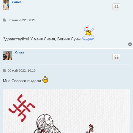
Лания
е
С
06 май 2022, 08:20
о
о
б
щ
е
Здравствуйте! У меня Ливия, Богиня Луны
н
и
е
Ольга
С
06 май 2022, 16:10
о
о
Мне Сварога выдали.
б
щ
е
н
и
е