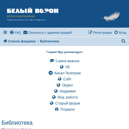
FAQ
Связаться с администрацией
Регистрация
Вход
П
Список форумов
Библиотека
о
Глория Мур рекомендует
и
Самое важное
с
VK
к
Канал Телеграм
Сайт
Орден
Академия
Инд. работа
Старый форум
Подарок
Библиотека