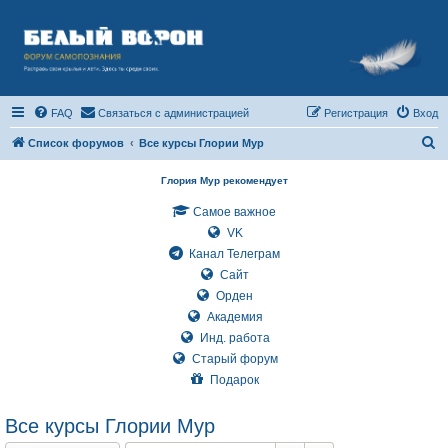
FAQ
Связаться с администрацией
Регистрация
Вход
П
Список форумов
Все курсы Глории Мур
о
Глория Мур рекомендует
и
Самое важное
с
VK
к
Канал Телеграм
Сайт
Орден
Академия
Инд. работа
Старый форум
Подарок
Все курсы Глории Мур