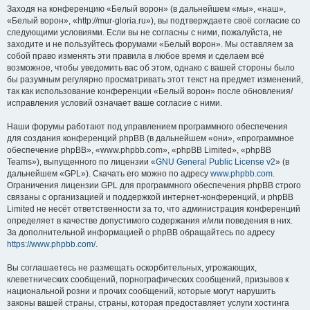
Заходя на конференцию «Белый ворон» (в дальнейшем «мы», «наш»,
«Белый ворон», «http://mur-gloria.ru»), вы подтверждаете своё согласие со
следующими условиями. Если вы не согласны с ними, пожалуйста, не
заходите и не пользуйтесь форумами «Белый ворон». Мы оставляем за
собой право изменять эти правила в любое время и сделаем всё
возможное, чтобы уведомить вас об этом, однако с вашей стороны было
бы разумным регулярно просматривать этот текст на предмет изменений,
так как использование конференции «Белый ворон» после обновления/
исправления условий означает ваше согласие с ними.
Наши форумы работают под управлением программного обеспечения
для создания конференций phpBB (в дальнейшем «они», «программное
обеспечение phpBB», «www.phpbb.com», «phpBB Limited», «phpBB
Teams»), выпущенного по лицензии «
GNU General Public License v2
» (в
дальнейшем «GPL»). Скачать его можно по адресу
www.phpbb.com
.
Ограничения лицензии GPL для программного обеспечения phpBB строго
связаны с организацией и поддержкой интернет-конференций, и phpBB
Limited не несёт ответственности за то, что администрация конференций
определяет в качестве допустимого содержания и/или поведения в них.
За дополнительной информацией о phpBB обращайтесь по адресу
https://www.phpbb.com/
.
Вы соглашаетесь не размещать оскорбительных, угрожающих,
клеветнических сообщений, порнографических сообщений, призывов к
национальной розни и прочих сообщений, которые могут нарушить
законы вашей страны, страны, которая предоставляет услуги хостинга