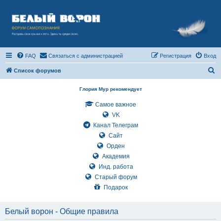
FAQ
Связаться с администрацией
Регистрация
Вход
П
Список форумов
о
Глория Мур рекомендует
и
Самое важное
с
VK
к
Канал Телеграм
Сайт
Орден
Академия
Инд. работа
Старый форум
Подарок
Белый ворон - Общие правила