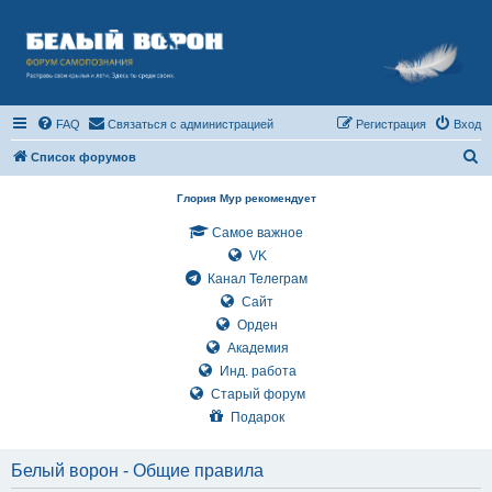
FAQ
Связаться с администрацией
Регистрация
Вход
П
Список форумов
о
Глория Мур рекомендует
и
Самое важное
с
VK
к
Канал Телеграм
Сайт
Орден
Академия
Инд. работа
Старый форум
Подарок
Белый ворон - Общие правила