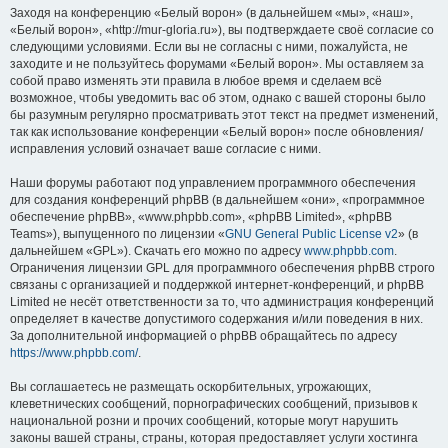
Заходя на конференцию «Белый ворон» (в дальнейшем «мы», «наш»,
«Белый ворон», «http://mur-gloria.ru»), вы подтверждаете своё согласие со
следующими условиями. Если вы не согласны с ними, пожалуйста, не
заходите и не пользуйтесь форумами «Белый ворон». Мы оставляем за
собой право изменять эти правила в любое время и сделаем всё
возможное, чтобы уведомить вас об этом, однако с вашей стороны было
бы разумным регулярно просматривать этот текст на предмет изменений,
так как использование конференции «Белый ворон» после обновления/
исправления условий означает ваше согласие с ними.
Наши форумы работают под управлением программного обеспечения
для создания конференций phpBB (в дальнейшем «они», «программное
обеспечение phpBB», «www.phpbb.com», «phpBB Limited», «phpBB
Teams»), выпущенного по лицензии «
GNU General Public License v2
» (в
дальнейшем «GPL»). Скачать его можно по адресу
www.phpbb.com
.
Ограничения лицензии GPL для программного обеспечения phpBB строго
связаны с организацией и поддержкой интернет-конференций, и phpBB
Limited не несёт ответственности за то, что администрация конференций
определяет в качестве допустимого содержания и/или поведения в них.
За дополнительной информацией о phpBB обращайтесь по адресу
https://www.phpbb.com/
.
Вы соглашаетесь не размещать оскорбительных, угрожающих,
клеветнических сообщений, порнографических сообщений, призывов к
национальной розни и прочих сообщений, которые могут нарушить
законы вашей страны, страны, которая предоставляет услуги хостинга