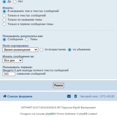
Да
Нет
Искать:
В названиях тем и текстах сообщений
Только в текстах сообщений
Только по названию темы
Только в первом сообщении темы
Показывать результаты как:
Сообщения
Темы
Поле сортировки:
по возрастанию
по убыванию
Искать сообщения за:
Показывать первые:
Введите 0 для вывода полного текста сообщений.
символов сообщений
Список форумов
Часовой пояс:
UTC+03:00
ОГРНИП 313774622400623 ИП Тарасов Юрий Валерьевич
Создано на основе
phpBB
® Forum Software © phpBB Limited