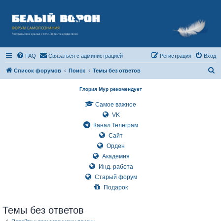
FAQ
Связаться с администрацией
Регистрация
Вход
П
Список форумов
Поиск
Темы без ответов
о
Глория Мур рекомендует
и
Самое важное
с
VK
к
Канал Телеграм
Сайт
Орден
Академия
Инд. работа
Старый форум
Подарок
Темы без ответов