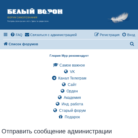
FAQ
Связаться с администрацией
Регистрация
Вход
П
Список форумов
о
Глория Мур рекомендует
и
Самое важное
с
VK
к
Канал Телеграм
Сайт
Орден
Академия
Инд. работа
Старый форум
Подарок
Отправить сообщение администрации