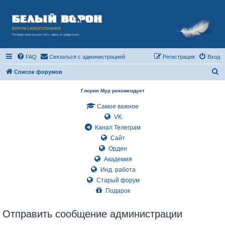
FAQ
Связаться с администрацией
Регистрация
Вход
П
Список форумов
о
Глория Мур рекомендует
и
Самое важное
с
VK
к
Канал Телеграм
Сайт
Орден
Академия
Инд. работа
Старый форум
Подарок
Отправить сообщение администрации